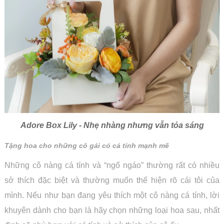
Adore Box Lily - Nhẹ nhàng nhưng vẫn tỏa sáng
Tặng hoa cho những cô gái có cá tính mạnh mẽ
Những cô nàng cá tính và “ngổ ngáo” thường rất có nhiều
sở thích đặc biệt và thường muốn thể hiện rõ cái tôi của
mình. Nếu như bạn đang yêu thích một cô nàng cá tính, lời
khuyên dành cho bạn là hãy chọn những loại hoa sau, nhất