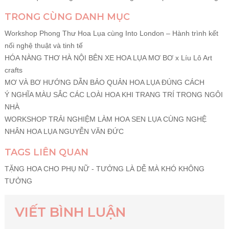
TRONG CÙNG DANH MỤC
Workshop Phong Thư Hoa Lụa cùng Into London – Hành trình kết
nối nghệ thuật và tinh tế
HÓA NÀNG THƠ HÀ NỘI BÊN XE HOA LỤA MƠ BƠ x Líu Lô Art
crafts
MƠ VÀ BƠ HƯỚNG DẪN BẢO QUẢN HOA LỤA ĐÚNG CÁCH
Ý NGHĨA MÀU SẮC CÁC LOÀI HOA KHI TRANG TRÍ TRONG NGÔI
NHÀ
WORKSHOP TRẢI NGHIỆM LÀM HOA SEN LỤA CÙNG NGHỆ
NHÂN HOA LỤA NGUYỄN VĂN ĐỨC
TAGS LIÊN QUAN
TẶNG HOA CHO PHỤ NỮ - TƯỞNG LÀ DỄ MÀ KHÓ KHÔNG
TƯỞNG
VIẾT BÌNH LUẬN