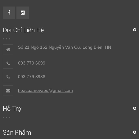
Địa Chỉ Liên Hệ
Số 21 Ngõ 162 Nguyễn Văn Cừ, Long Biên, HN
093 779 6699
093 779 8986
hoacuamovabo@gmail.com
Hỗ Trợ
Sản Phẩm