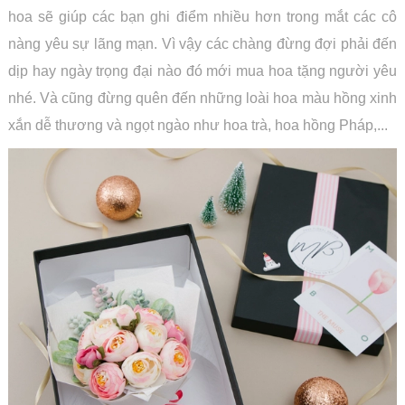
hoa sẽ giúp các bạn ghi điểm nhiều hơn trong mắt các cô
nàng yêu sự lãng mạn. Vì vậy các chàng đừng đợi phải đến
dịp hay ngày trọng đại nào đó mới mua hoa tặng người yêu
nhé. Và cũng đừng quên đến những loài hoa màu hồng xinh
xắn dễ thương và ngọt ngào như hoa trà, hoa hồng Pháp,...