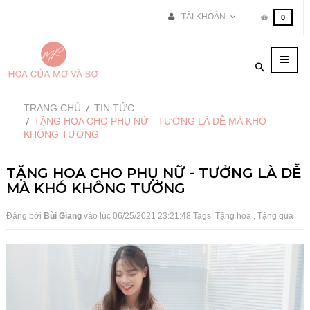
TÀI KHOẢN
0
Toggle
naviga
TRANG CHỦ
TIN TỨC
TẶNG HOA CHO PHỤ NỮ - TƯỞNG LÀ DỄ MÀ KHÓ
KHÔNG TƯỞNG
TẶNG HOA CHO PHỤ NỮ - TƯỞNG LÀ DỄ
MÀ KHÓ KHÔNG TƯỞNG
Đăng bởi
Bùi Giang
vào lúc
06/25/2021 23:21:48
Tags:
Tặng hoa
,
Tặng quà