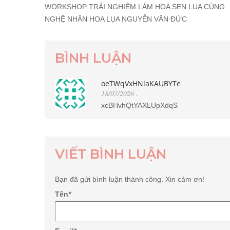
WORKSHOP TRẢI NGHIỆM LÀM HOA SEN LỤA CÙNG
NGHỆ NHÂN HOA LỤA NGUYỄN VĂN ĐỨC
BÌNH LUẬN
oeTWqVxHNlaKAUBYTe
18/07/2026
.
xcBHvhQtYAXLUpXdqS
VIẾT BÌNH LUẬN
Bạn đã gửi bình luận thành công. Xin cảm ơn!
Tên
*