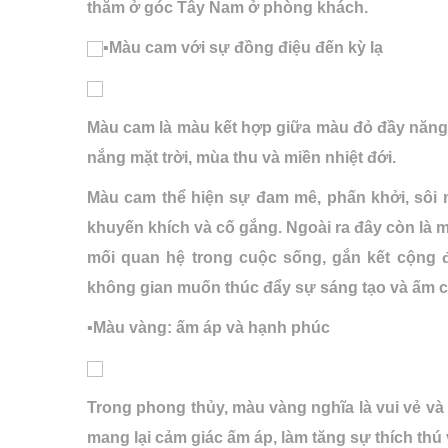
thắm ở góc Tây Nam ở phòng khách.
▪️Màu cam với sự đồng điệu đến kỳ lạ
Màu cam là màu kết hợp giữa màu đỏ đầy năng 
nắng mặt trời, mùa thu và miền nhiệt đới.
Màu cam thể hiện sự đam mê, phấn khởi, sôi n
khuyến khích và cố gắng. Ngoài ra đây còn là
mối quan hệ trong cuộc sống, gắn kết cộng
không gian muốn thúc đẩy sự sáng tạo và ấm 
▪️Màu vàng: ấm áp và hạnh phúc
Trong phong thủy, màu vàng nghĩa là vui vẻ và
mang lại cảm giác ấm áp, làm tăng sự thích thú 