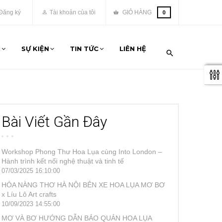
Đăng ký
Tài khoản của tôi
GIỎ HÀNG
0
M
SỰ KIỆN
TIN TỨC
LIÊN HỆ
Bài Viết Gần Đây
Workshop Phong Thư Hoa Lụa cùng Into London –
Hành trình kết nối nghệ thuật và tinh tế
07/03/2025 16:10:00
HÓA NÀNG THƠ HÀ NỘI BÊN XE HOA LỤA MƠ BƠ
x Líu Lô Art crafts
10/09/2023 14:55:00
MƠ VÀ BƠ HƯỚNG DẪN BẢO QUẢN HOA LỤA