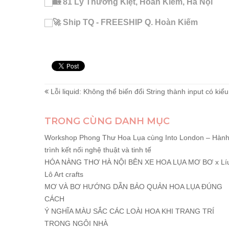
🏡 81 Lý Thường Kiệt, Hoàn Kiếm, Hà Nội
🚀 Ship TQ - FREESHIP Q. Hoàn Kiếm
Lỗi liquid: Không thể biến đổi String thành input có kiểu
TRONG CÙNG DANH MỤC
Workshop Phong Thư Hoa Lụa cùng Into London – Hàn
trình kết nối nghệ thuật và tinh tế
HÓA NÀNG THƠ HÀ NỘI BÊN XE HOA LỤA MƠ BƠ x Lí
Lô Art crafts
MƠ VÀ BƠ HƯỚNG DẪN BẢO QUẢN HOA LỤA ĐÚNG
CÁCH
Ý NGHĨA MÀU SẮC CÁC LOÀI HOA KHI TRANG TRÍ
TRONG NGÔI NHÀ