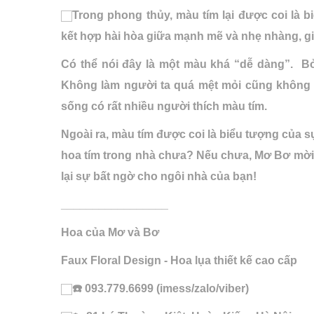
Trong phong thủy, màu tím lại được coi là b
kết hợp hài hòa giữa mạnh mẽ và nhẹ nhàng, gi
Có thể nói đây là một màu khá “dễ dàng”. Bở
Không làm người ta quá mệt mỏi cũng không 
sống có rất nhiều người thích màu tím.
Ngoài ra, màu tím được coi là biểu tượng của s
hoa tím trong nhà chưa? Nếu chưa, Mơ Bơ mời
lại sự bất ngờ cho ngôi nhà của bạn!
_________________
Hoa của Mơ và Bơ
Faux Floral Design - Hoa lụa thiết kế cao cấp
☎️ 093.779.6699 (imess/zalo/viber)