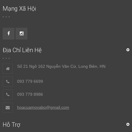
Mạng Xã Hội
Địa Chỉ Liên Hệ
Số 21 Ngõ 162 Nguyễn Văn Cừ, Long Biên, HN
093 779 6699
093 779 8986
hoacuamovabo@gmail.com
Hỗ Trợ