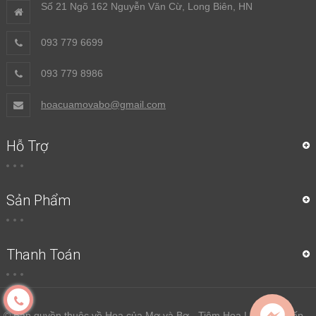
Số 21 Ngõ 162 Nguyễn Văn Cừ, Long Biên, HN
093 779 6699
093 779 8986
hoacuamovabo@gmail.com
Hỗ Trợ
Sản Phẩm
Thanh Toán
© Bản quyền thuộc về Hoa của Mơ và Bơ - Tiệm Hoa Lụa Cao Cấp.