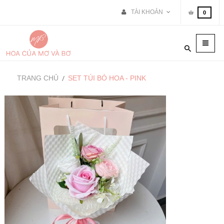
TÀI KHOẢN
0
Toggle
naviga
TRANG CHỦ
SET TÚI BÓ HOA - PINK