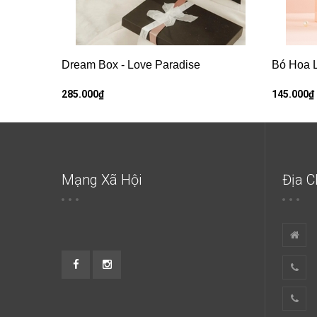
Dream Box - Love Paradise
Bó Hoa L
285.000₫
145.000₫
Mạng Xã Hội
Địa C