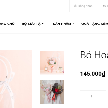
Đăng nhập
ANG CHỦ
BỘ SƯU TẬP
SẢN PHẨM
QUÀ TẶNG KÈ
Bó Hoa
145.000₫