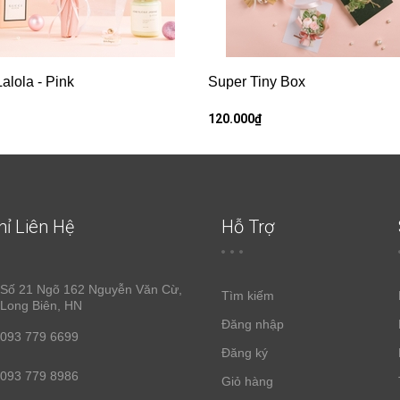
alola - Pink
Super Tiny Box
120.000₫
hỉ Liên Hệ
Hỗ Trợ
Số 21 Ngõ 162 Nguyễn Văn Cừ,
Tìm kiếm
Long Biên, HN
Đăng nhập
093 779 6699
Đăng ký
093 779 8986
Giỏ hàng