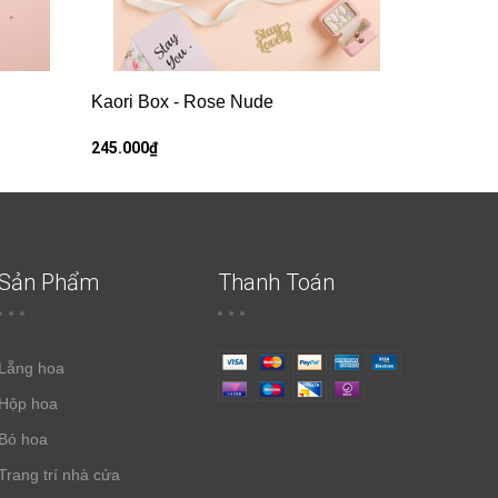
Kaori Box - Rose Nude
245.000₫
Sản Phẩm
Thanh Toán
Lẵng hoa
Hộp hoa
Bó hoa
Trang trí nhà cửa