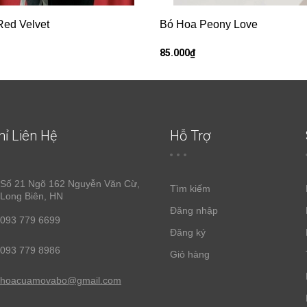
ed Velvet
Bó Hoa Peony Love
85.000₫
hỉ Liên Hệ
Hỗ Trợ
Số 21 Ngõ 162 Nguyễn Văn Cừ,
Tìm kiếm
Long Biên, HN
Đăng nhập
093 779 6699
Đăng ký
093 779 8986
Giỏ hàng
hoacuamovabo@gmail.com