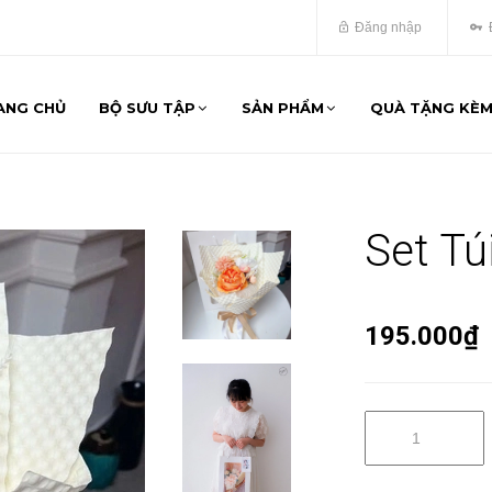
Đăng nhập
ANG CHỦ
BỘ SƯU TẬP
SẢN PHẨM
QUÀ TẶNG KÈ
Set Tú
195.000₫