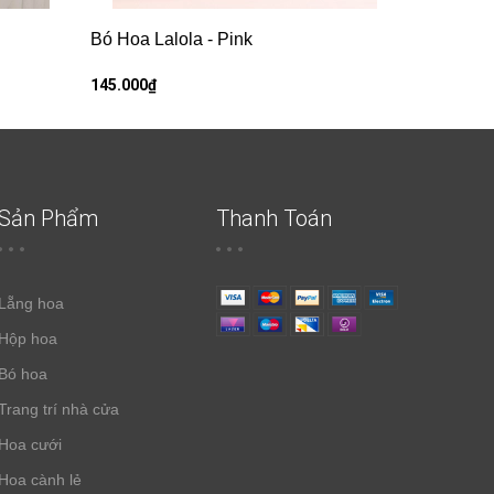
Bó Hoa Lalola - Pink
145.000₫
Sản Phẩm
Thanh Toán
Lẵng hoa
Hộp hoa
Bó hoa
Trang trí nhà cửa
Hoa cưới
Hoa cành lẻ