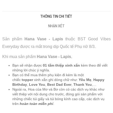
THÔNG TIN CHI TIẾT
NHẬN XÉT
Sản phẩm
Hana Vase - Lapis
thuộc BST Good Vibes
Everyday được ra mắt trong dịp Quốc tế Phụ nữ 8/3.
Khi mua sản phẩm
Hana Vase - Lapis
,
Bạn sẽ nhận được
01 tấm thiệp xinh xắn
kèm theo để viết
những lời chúc ý nghĩa.
Bạn có thể mua thêm phụ kiện đi kèm là một
chiếc
topper
xinh xắn ghi dòng chữ như:
Yêu Mẹ
,
Happy
Birthday
,
Love You
,
Best Dad Ever
,
Thank You
,...
Ngoài ra, Hoa của Mơ và Bơ còn có các dịch vụ khác như
viết thiệp với nội dung cho trước, đóng gói sản phẩm với
những chiếc túi giấy và túi bóng kính cao cấp, các dịch vụ
trên
hoàn toàn miễn phí
.