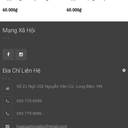
60.000₫
60.000₫
Mạng Xã Hội
Địa Chỉ Liên Hệ
Số 21 Ngõ 162 Nguyễn Văn Cừ, Long Biên, HN
093 779 6699
093 779 8986
hoacuamovabo@gmail.com