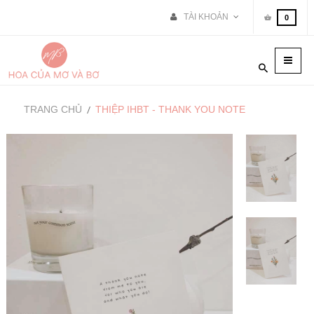
TÀI KHOẢN
0
Toggle
naviga
TRANG CHỦ
THIỆP IHBT - THANK YOU NOTE