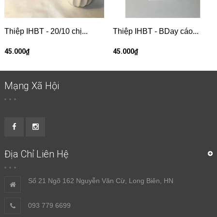
Thiệp IHBT - 20/10 chị...
Thiệp IHBT - BDay cáo...
45.000₫
45.000₫
Mạng Xã Hội
Địa Chỉ Liên Hệ
Số 21 Ngõ 162 Nguyễn Văn Cừ, Long Biên, HN
093 779 6699