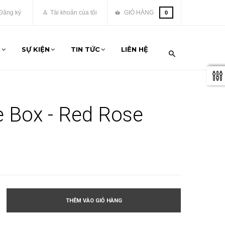
Đăng ký
Tài khoản của tôi
GIỎ HÀNG
0
M
SỰ KIỆN
TIN TỨC
LIÊN HỆ
 Box - Red Rose
THÊM VÀO GIỎ HÀNG