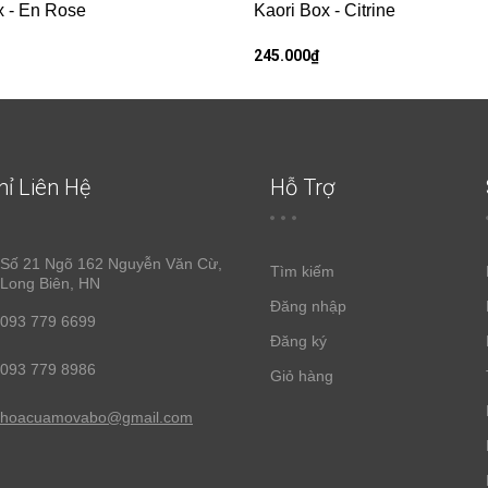
x - En Rose
Kaori Box - Citrine
245.000₫
hỉ Liên Hệ
Hỗ Trợ
Số 21 Ngõ 162 Nguyễn Văn Cừ,
Tìm kiếm
Long Biên, HN
Đăng nhập
093 779 6699
Đăng ký
093 779 8986
Giỏ hàng
hoacuamovabo@gmail.com