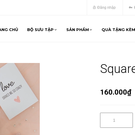
Đăng nhập
ANG CHỦ
BỘ SƯU TẬP
SẢN PHẨM
QUÀ TẶNG KÈ
Square
160.000₫