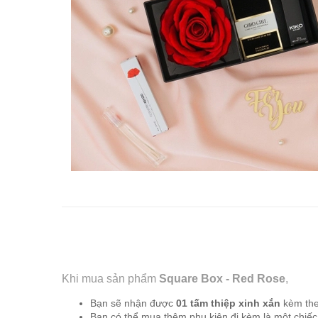
Khi mua sản phẩm
Square Box - Red Rose
,
Bạn sẽ nhận được
01 tấm thiệp xinh xắn
kèm theo
Bạn có thể mua thêm phụ kiện đi kèm là một chiếc