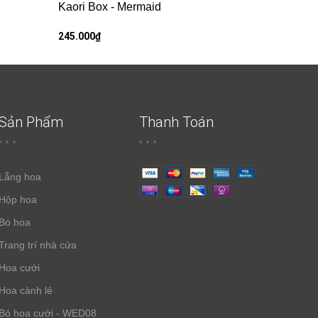
Kaori Box - Mermaid
245.000₫
Sản Phẩm
Thanh Toán
Lẵng hoa
Hộp hoa
Bó hoa
Trang trí nhà cửa
Hoa cưới
Hoa cành lẻ
Bó hoa cưới - WED08