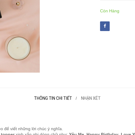
Còn Hàng
THÔNG TIN CHI TIẾT
NHẬN XÉT
 để viết những lời chúc ý nghĩa.
topper
xinh xắn ghi dòng chữ như:
Yêu Mẹ
,
Happy Birthday
,
Love Y