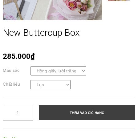
New Buttercup Box
285.000₫
Màu sắc
Chất liệu
THÊM VÀO GIỎ HÀNG