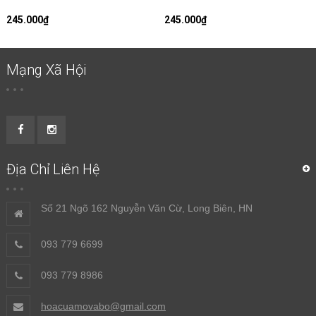
245.000₫
245.000₫
Mạng Xã Hội
Địa Chỉ Liên Hệ
Số 21 Ngõ 162 Nguyễn Văn Cừ, Long Biên, HN
093 779 6699
093 779 8986
hoacuamovabo@gmail.com