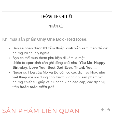
THÔNG TIN CHI TIẾT
NHẬN XÉT
Khi mua sản phẩm
Only One Box - Red Rose
,
Bạn sẽ nhận được
01 tấm thiệp xinh xắn
kèm theo để viết
những lời chúc ý nghĩa.
Bạn có thể mua thêm phụ kiện đi kèm là một
chiếc
topper
xinh xắn ghi dòng chữ như:
Yêu Mẹ
,
Happy
Birthday
,
Love You
,
Best Dad Ever
,
Thank You
,...
Ngoài ra, Hoa của Mơ và Bơ còn có các dịch vụ khác như
viết thiệp với nội dung cho trước, đóng gói sản phẩm với
những chiếc túi giấy và túi bóng kính cao cấp, các dịch vụ
trên
hoàn toàn miễn phí
.
SẢN PHẨM LIÊN QUAN