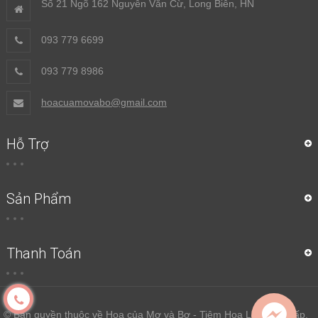
Số 21 Ngõ 162 Nguyễn Văn Cừ, Long Biên, HN
093 779 6699
093 779 8986
hoacuamovabo@gmail.com
Hỗ Trợ
Sản Phẩm
Thanh Toán
© Bản quyền thuộc về Hoa của Mơ và Bơ - Tiệm Hoa Lụa Cao Cấp.