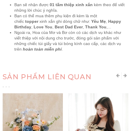
Bạn sẽ nhận được
01 tấm thiệp xinh xắn
kèm theo để viết
những lời chúc ý nghĩa.
Bạn có thể mua thêm phụ kiện đi kèm là một
chiếc
topper
xinh xắn ghi dòng chữ như:
Yêu Mẹ
,
Happy
Birthday
,
Love You
,
Best Dad Ever
,
Thank You
,...
Ngoài ra, Hoa của Mơ và Bơ còn có các dịch vụ khác như
viết thiệp với nội dung cho trước, đóng gói sản phẩm với
những chiếc túi giấy và túi bóng kính cao cấp, các dịch vụ
trên
hoàn toàn miễn phí
.
SẢN PHẨM LIÊN QUAN