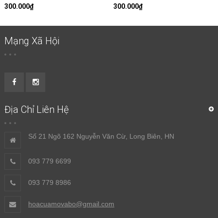
300.000₫
300.000₫
Mạng Xã Hội
Địa Chỉ Liên Hệ
Số 21 Ngõ 162 Nguyễn Văn Cừ, Long Biên, HN
093 779 6699
093 779 8986
hoacuamovabo@gmail.com