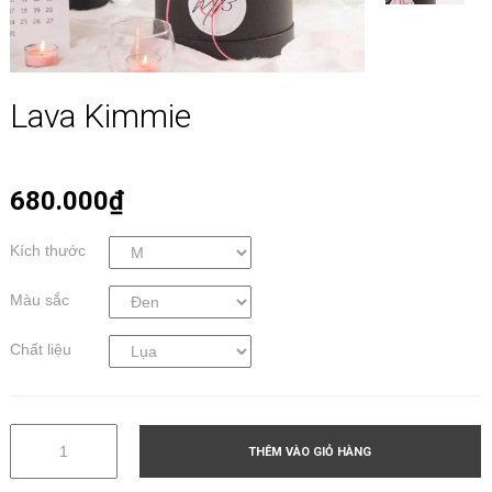
Lava Kimmie
680.000₫
Kích thước
Màu sắc
Chất liệu
THÊM VÀO GIỎ HÀNG