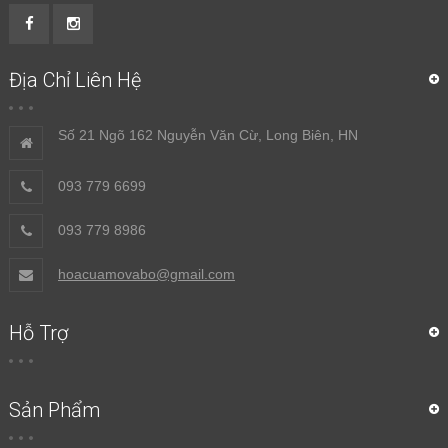
Địa Chỉ Liên Hệ
Số 21 Ngõ 162 Nguyễn Văn Cừ, Long Biên, HN
093 779 6699
093 779 8986
hoacuamovabo@gmail.com
Hỗ Trợ
Sản Phẩm