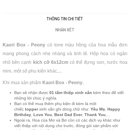
THÔNG TIN CHI TIẾT
NHẬN XÉT
Kaori Box - Peony
có tone màu hồng của hoa mẫu đơn
mang phong cách nhẹ nhàng và tinh tế. Hộp hoa có ngăn
nhỏ bên cạnh
kích cỡ 6x12cm
có thể đựng son, nước hoa
mini, một số phụ kiện khác,...
Khi mua sản phẩm
Kaori Box - Peony
,
Bạn sẽ nhận được
01 tấm thiệp xinh xắn
kèm theo để viết
những lời chúc ý nghĩa.
Bạn có thể mua thêm phụ kiện đi kèm là một
chiếc
topper
xinh xắn ghi dòng chữ như:
Yêu Mẹ
,
Happy
Birthday
,
Love You
,
Best Dad Ever
,
Thank You
,...
Ngoài ra, Hoa của Mơ và Bơ còn có các dịch vụ khác như
viết thiệp với nội dung cho trước, đóng gói sản phẩm với