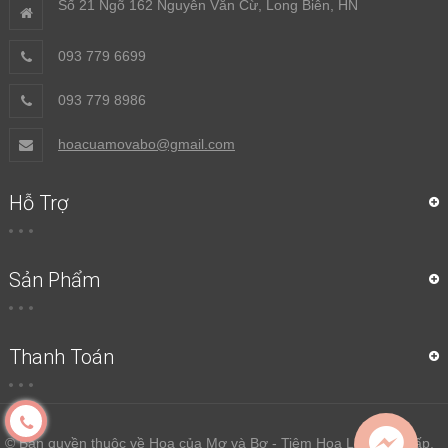
Số 21 Ngõ 162 Nguyễn Văn Cừ, Long Biên, HN
093 779 6699
093 779 8986
hoacuamovabo@gmail.com
Hỗ Trợ
Sản Phẩm
Thanh Toán
© Bản quyền thuộc về Hoa của Mơ và Bơ - Tiệm Hoa Lụa Cao Cấp.