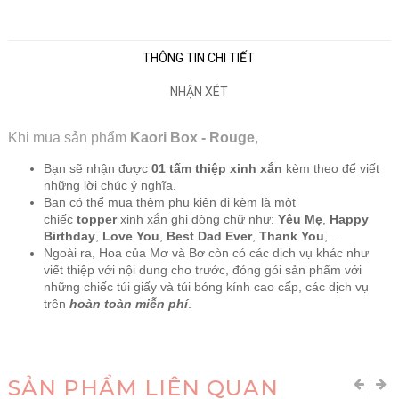
THÔNG TIN CHI TIẾT
NHẬN XÉT
Khi mua sản phẩm
Kaori Box - Rouge
,
Bạn sẽ nhận được
01 tấm thiệp xinh xắn
kèm theo để viết
những lời chúc ý nghĩa.
Bạn có thể mua thêm phụ kiện đi kèm là một
chiếc
topper
xinh xắn ghi dòng chữ như:
Yêu Mẹ
,
Happy
Birthday
,
Love You
,
Best Dad Ever
,
Thank You
,...
Ngoài ra, Hoa của Mơ và Bơ còn có các dịch vụ khác như
viết thiệp với nội dung cho trước, đóng gói sản phẩm với
những chiếc túi giấy và túi bóng kính cao cấp, các dịch vụ
trên
hoàn toàn miễn phí
.
SẢN PHẨM LIÊN QUAN