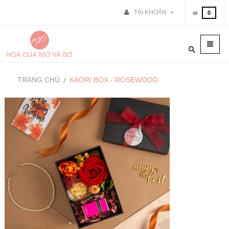
TÀI KHOẢN
0
Toggle
naviga
TRANG CHỦ
KAORI BOX - ROSEWOOD