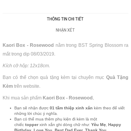
THÔNG TIN CHI TIẾT
NHẬN XÉT
Kaori Box - Rosewood
nằm trong BST Spring Blossom ra
mắt trong dịp 08/03/2019.
Kích cỡ hộp: 12x18cm.
Bạn có thể chọn quà tặng kèm tại chuyên mục
Quà Tặng
Kèm
trên website.
Khi mua sản phẩm
Kaori Box - Rosewood
,
Bạn sẽ nhận được
01 tấm thiệp xinh xắn
kèm theo để viết
những lời chúc ý nghĩa.
Bạn có thể mua thêm phụ kiện đi kèm là một
chiếc
topper
xinh xắn ghi dòng chữ như:
Yêu Mẹ
,
Happy
Birthday
,
Love You
,
Best Dad Ever
,
Thank You
,...