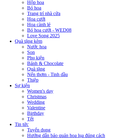
Hộp hoa
Bó hoa
Trang trí nhà cửa
Hoa cưới
Hoa cành lẻ
Bó hoa cưới - WED08
Love Song 2025
Quà tặng kèm
Nước hoa
Son
Phụ kiện
Bánh & Chocolate
Quà tặng
Nến thơm - Tinh dầu
Thiệp
Sự kiện
Women's day
Christmas
Wedding
Valentine
Birthday
Tết
Tin tức
Tuyển dụng
Hướng dẫn bảo quản hoa lụa đúng cách