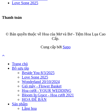
Love Song 2025
Thanh toán
© Bản quyền thuộc về Hoa của Mơ và Bơ - Tiệm Hoa Lụa Cao
Cấp.
Cung cấp bởi
Sapo
Trang chủ
Bộ sưu tập
Beside You 8/3/2025
Love Song 2025
Wonderland 20/10/2024
Giỏ mây - Flower Basket
Hoa cưới - YOUR WEDDING
Bloom In Grace - Hoa cưới 2021
HOA ĐỂ BÀN
Sản phẩm
Lẵng hoa