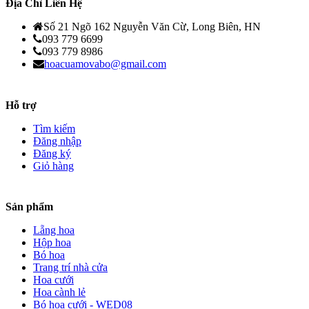
Địa Chỉ Liên Hệ
Số 21 Ngõ 162 Nguyễn Văn Cừ, Long Biên, HN
093 779 6699
093 779 8986
hoacuamovabo@gmail.com
Hỗ trợ
Tìm kiếm
Đăng nhập
Đăng ký
Giỏ hàng
Sản phẩm
Lẵng hoa
Hộp hoa
Bó hoa
Trang trí nhà cửa
Hoa cưới
Hoa cành lẻ
Bó hoa cưới - WED08