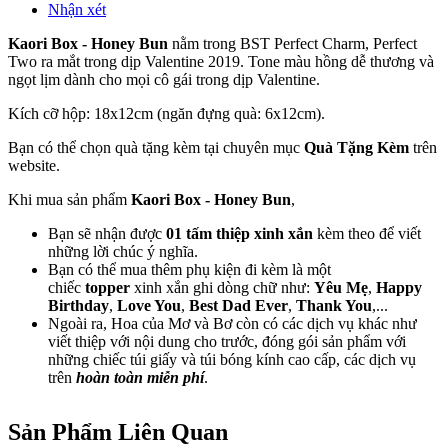
Nhận xét
Kaori Box - Honey Bun
nằm trong BST Perfect Charm, Perfect
Two ra mắt trong dịp Valentine 2019. Tone màu hồng dễ thương và
ngọt lịm dành cho mọi cô gái trong dịp Valentine.
Kích cỡ hộp: 18x12cm (ngăn đựng quà: 6x12cm).
Bạn có thể chọn quà tặng kèm tại chuyên mục
Quà Tặng Kèm
trên
website.
Khi mua sản phẩm
Kaori Box - Honey Bun
,
Bạn sẽ nhận được
01 tấm thiệp xinh xắn
kèm theo để viết
những lời chúc ý nghĩa.
Bạn có thể mua thêm phụ kiện đi kèm là một
chiếc
topper
xinh xắn ghi dòng chữ như:
Yêu Mẹ
,
Happy
Birthday
,
Love You
,
Best Dad Ever
,
Thank You
,...
Ngoài ra, Hoa của Mơ và Bơ còn có các dịch vụ khác như
viết thiệp với nội dung cho trước, đóng gói sản phẩm với
những chiếc túi giấy và túi bóng kính cao cấp, các dịch vụ
trên
hoàn toàn miễn phí
.
Sản Phẩm Liên Quan