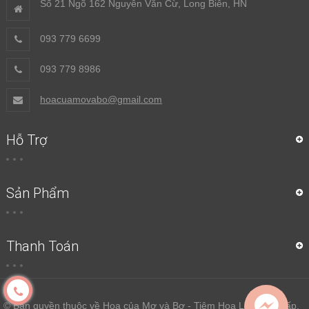
Số 21 Ngõ 162 Nguyễn Văn Cừ, Long Biên, HN
093 779 6699
093 779 8986
hoacuamovabo@gmail.com
Hỗ Trợ
Sản Phẩm
Thanh Toán
© Bản quyền thuộc về Hoa của Mơ và Bơ - Tiệm Hoa Lụa Cao Cấp.