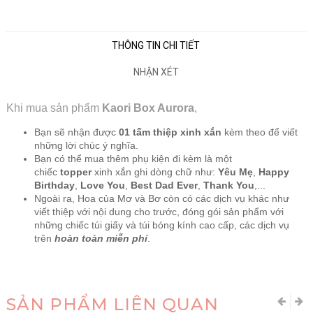
THÔNG TIN CHI TIẾT
NHẬN XÉT
Khi mua sản phẩm
Kaori Box Aurora
,
Bạn sẽ nhận được
01 tấm thiệp xinh xắn
kèm theo để viết
những lời chúc ý nghĩa.
Bạn có thể mua thêm phụ kiện đi kèm là một
chiếc
topper
xinh xắn ghi dòng chữ như:
Yêu Mẹ
,
Happy
Birthday
,
Love You
,
Best Dad Ever
,
Thank You
,...
Ngoài ra, Hoa của Mơ và Bơ còn có các dịch vụ khác như
viết thiệp với nội dung cho trước, đóng gói sản phẩm với
những chiếc túi giấy và túi bóng kính cao cấp, các dịch vụ
trên
hoàn toàn miễn phí
.
SẢN PHẨM LIÊN QUAN