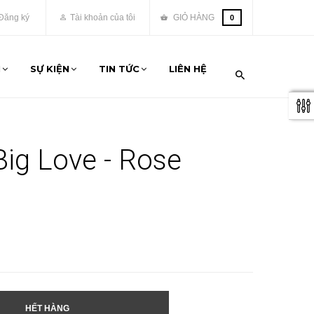
Đăng ký
Tài khoản của tôi
GIỎ HÀNG
0
M
SỰ KIỆN
TIN TỨC
LIÊN HỆ
Big Love - Rose
HẾT HÀNG