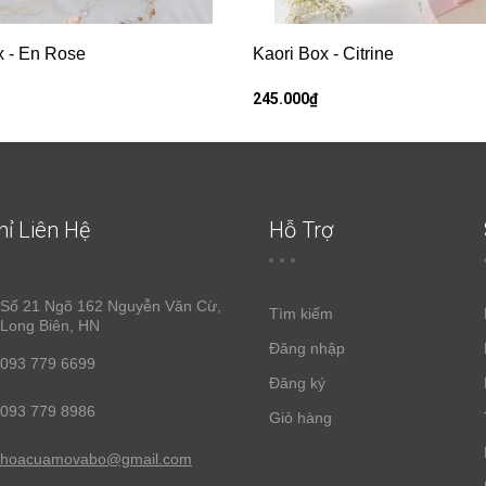
x - En Rose
Kaori Box - Citrine
245.000₫
hỉ Liên Hệ
Hỗ Trợ
Số 21 Ngõ 162 Nguyễn Văn Cừ,
Tìm kiếm
Long Biên, HN
Đăng nhập
093 779 6699
Đăng ký
093 779 8986
Giỏ hàng
hoacuamovabo@gmail.com