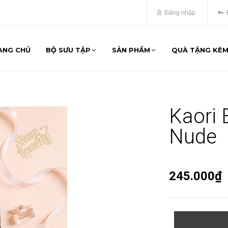
Đăng nhập
ANG CHỦ
BỘ SƯU TẬP
SẢN PHẨM
QUÀ TẶNG KÈ
Kaori 
Nude
245.000₫