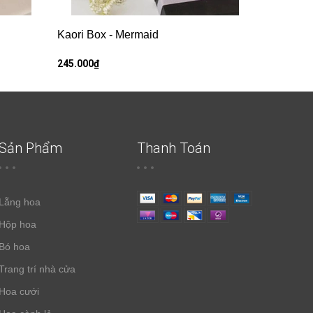
Kaori Box - Mermaid
245.000₫
Sản Phẩm
Thanh Toán
Lẵng hoa
Hộp hoa
Bó hoa
Trang trí nhà cửa
Hoa cưới