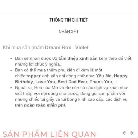
THÔNG TIN CHI TIẾT
NHẬN XÉT
Khi mua sản phẩm
Dream Box - Violet
,
Bạn sẽ nhận được
01 tấm thiệp xinh xắn
kèm theo để viết
những lời chúc ý nghĩa.
Bạn có thể mua thêm phụ kiện đi kèm là một
chiếc
topper
xinh xắn ghi dòng chữ như:
Yêu Mẹ
,
Happy
Birthday
,
Love You
,
Best Dad Ever
,
Thank You
,...
Ngoài ra, Hoa của Mơ và Bơ còn có các dịch vụ khác như
viết thiệp với nội dung cho trước, đóng gói sản phẩm với
những chiếc túi giấy và túi bóng kính cao cấp, các dịch vụ
trên
hoàn toàn miễn phí
.
SẢN PHẨM LIÊN QUAN