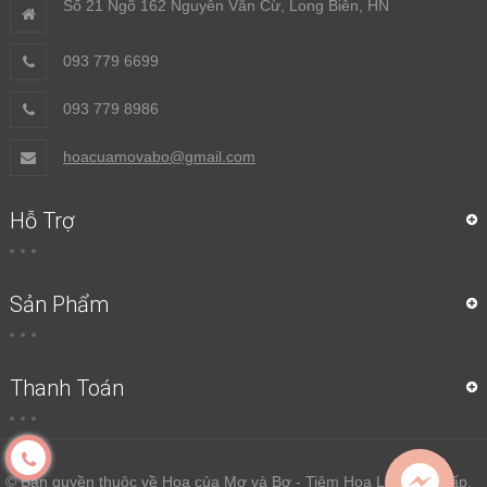
Số 21 Ngõ 162 Nguyễn Văn Cừ, Long Biên, HN
093 779 6699
093 779 8986
hoacuamovabo@gmail.com
Hỗ Trợ
Sản Phẩm
Thanh Toán
© Bản quyền thuộc về Hoa của Mơ và Bơ - Tiệm Hoa Lụa Cao Cấp.