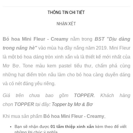
THÔNG TIN CHI TIẾT
NHẬN XÉT
Bó hoa Mini Fleur - Creamy
nằm trong
BST "Dịu dàng
trong nắng hè"
vào mùa hạ đầy nắng năm 2019. Mini Fleur
là một bó hoa dáng tròn xinh xắn và là thiết kế mới nhất của
Mơ Bơ. Tone màu kem pastel tiểu thư, chấm phá cùng
những hạt điểm tròn nâu làm cho bó hoa càng duyên dáng
và có nét đáng yêu riêng.
Giá trên chưa bao gồm
TOPPER
. Khách hàng
chọn
TOPPER
tại đây:
Topper by Mơ & Bơ
Khi mua sản phẩm
Bó hoa Mini Fleur - Creamy
,
Bạn sẽ nhận được
01 tấm thiệp xinh xắn
kèm theo để viết
những lời chúc ý nghĩa.