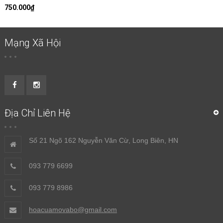
750.000₫
Mạng Xã Hội
Địa Chỉ Liên Hệ
Số 21 Ngõ 162 Nguyễn Văn Cừ, Long Biên, HN
093 779 6699
093 779 8986
hoacuamovabo@gmail.com