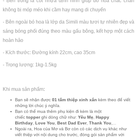
- Bên trong là cốt nhựa định hình giúp bó hoa chắc chắn
không bị móp méo khi cầm hay mang di chuyển
- Bên ngoài bó hoa là lớp da Simili màu tươi tự nhiên đẹp và
sáng bóng phối đúng theo màu gấu bông, kết hợp một cách
hoàn hảo
- Kích thước: Đường kính 22cm, cao 35cm
- Trọng lượng: 1kg-1.5kg
Khi mua sản phẩm
:
Bạn sẽ nhận được
01 tấm thiệp xinh xắn
kèm theo để viết
những lời chúc ý nghĩa.
Bạn có thể mua thêm phụ kiện đi kèm là một
chiếc
topper
ghi dòng chữ như:
Yêu Mẹ
,
Happy
Birthday
,
Love You
,
Best Dad Ever
,
Thank You
,...
Ngoài ra, Hoa của Mơ và Bơ còn có các dịch vụ khác như
viết thiệp với nội dung cho trước, đóng gói sản phẩm với