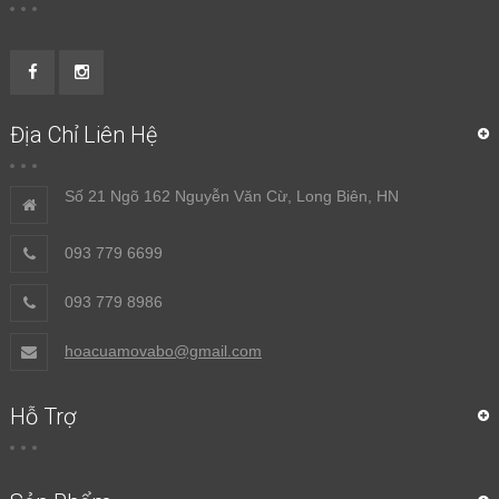
Địa Chỉ Liên Hệ
Số 21 Ngõ 162 Nguyễn Văn Cừ, Long Biên, HN
093 779 6699
093 779 8986
hoacuamovabo@gmail.com
Hỗ Trợ