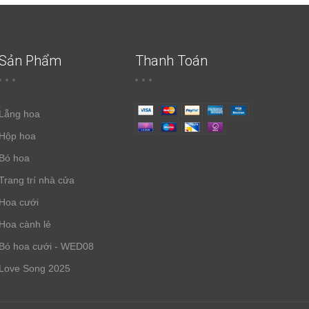
Sản Phẩm
Thanh Toán
Lẵng hoa
Hộp hoa
Bó hoa
Trang trí nhà cửa
Hoa cưới
Hoa cành lẻ
Bó hoa cưới - WED08
Love Song 2025