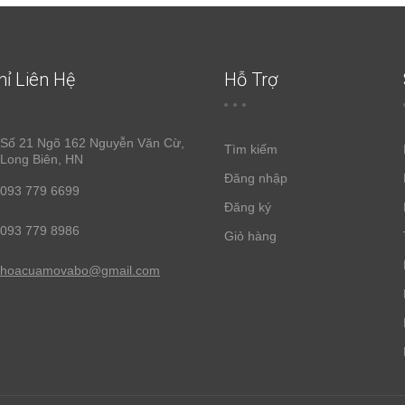
hỉ Liên Hệ
Hỗ Trợ
Số 21 Ngõ 162 Nguyễn Văn Cừ,
Tìm kiếm
Long Biên, HN
Đăng nhập
093 779 6699
Đăng ký
093 779 8986
Giỏ hàng
hoacuamovabo@gmail.com