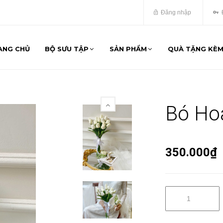
Đăng nhập
ANG CHỦ
BỘ SƯU TẬP
SẢN PHẨM
QUÀ TẶNG KÈ
Bó Hoa
350.000₫