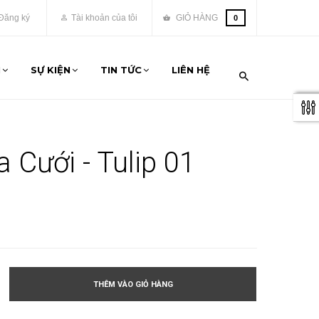
Đăng ký
Tài khoản của tôi
GIỎ HÀNG
0
M
SỰ KIỆN
TIN TỨC
LIÊN HỆ
 Cưới - Tulip 01
THÊM VÀO GIỎ HÀNG