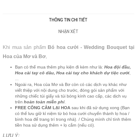
THÔNG TIN CHI TIẾT
NHẬN XÉT
Khi mua sản phẩm
Bó hoa cưới - Wedding Bouquet tại
Hoa của Mơ và Bơ
,
Bạn có thể mua thêm phụ kiện đi kèm như là:
Hoa đội đầu,
Hoa cài tay cô dâu, Hoa cài tay cho khách dự tiệc cưới
,
...
Ngoài ra, Hoa của Mơ và Bơ còn có các dịch vụ khác như
viết thiệp với nội dung cho trước, đóng gói sản phẩm với
những chiếc túi giấy và túi bóng kính cao cấp, các dịch vụ
trên
hoàn toàn miễn phí
.
FREE CÔNG CẮM LẠI HOA
sau khi đã sử dụng xong (Bạn
có thể lưu giữ kỉ niệm từ bó hoa cưới chuyển thành lọ hoa /
bình hoa để trang trí trong nhà). / Chúng mình chỉ tính thêm
tiền hoa sử dụng thêm + lọ cắm (nếu có).
LƯU Ý: