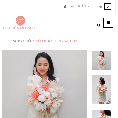
TÀI KHOẢN
0
Toggle
naviga
TRANG CHỦ
BÓ HOA CƯỚI - WED02