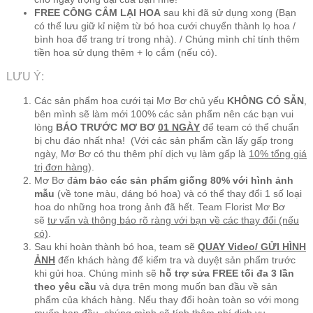
FREE CÔNG CẮM LẠI HOA
sau khi đã sử dụng xong (Bạn
có thể lưu giữ kỉ niệm từ bó hoa cưới chuyển thành lọ hoa /
bình hoa để trang trí trong nhà). / Chúng mình chỉ tính thêm
tiền hoa sử dụng thêm + lọ cắm (nếu có).
LƯU Ý:
Các sản phẩm hoa cưới tại Mơ Bơ chủ yếu
KHÔNG CÓ SẴN
,
bên mình sẽ làm mới 100% các sản phẩm nên các bạn vui
lòng
BÁO TRƯỚC MƠ BƠ
01 NGÀY
để team có thể chuẩn
bị chu đáo nhất nha! (Với các sản phẩm cần lấy gấp trong
ngày, Mơ Bơ có thu thêm phí dịch vụ làm gấp là
10% tổng giá
trị đơn hàng
).
Mơ Bơ đ
ảm bảo các sản phẩm giống 80% với hình ảnh
mẫu
(về tone màu, dáng bó hoa) và có thể thay đổi 1 số loại
hoa do những hoa trong ảnh đã hết. Team Florist Mơ Bơ
sẽ
tư vấn và thông báo rõ ràng với bạn về các thay đổi (nếu
có)
.
Sau khi hoàn thành bó hoa, team sẽ
QUAY Video/ GỬI HÌNH
ẢNH
đến khách hàng để kiểm tra và duyệt sản phẩm trước
khi gửi hoa. Chúng mình sẽ
hỗ trợ sửa FREE tối đa 3 lần
theo yêu cầu
và dựa trên mong muốn ban đầu về sản
phẩm của khách hàng. Nếu thay đổi hoàn toàn so với mong
muốn ban đầu, chúng mình sẽ
tính thêm phí dịch vụ
.