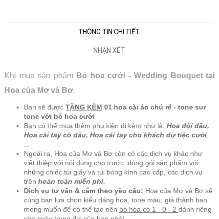
THÔNG TIN CHI TIẾT
NHẬN XÉT
Khi mua sản phẩm
Bó hoa cưới - Wedding Bouquet tại
Hoa của Mơ và Bơ
,
Bạn sẽ được
TẶNG KÈM
01 hoa cài áo chú rể - tone sur
tone với bó hoa cưới
Bạn có thể mua thêm phụ kiện đi kèm như là:
Hoa đội đầu,
Hoa cài tay cô dâu, Hoa cài tay cho khách dự tiệc cưới
,
...
Ngoài ra, Hoa của Mơ và Bơ còn có các dịch vụ khác như
viết thiệp với nội dung cho trước, đóng gói sản phẩm với
những chiếc túi giấy và túi bóng kính cao cấp, các dịch vụ
trên
hoàn toàn miễn phí
.
Dịch vụ tư vấn & cắm theo yêu cầu:
Hoa của Mơ và Bơ sẽ
cùng bạn lựa chọn kiểu dáng hoa, tone màu, giá thành bạn
mong muốn để có thể tạo nên
bó hoa có 1 - 0 - 2
dành riêng
cho ngày trọng đại của bạn nhé!