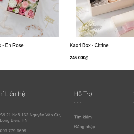
x - En Rose
Kaori Box - Citrine
245.000₫
hỉ Liên Hệ
Hỗ Trợ
Số 21 Ngõ 162 Nguyễn Văn Cừ,
Tìm kiếm
Long Biên, HN
Đăng nhập
093 779 6699