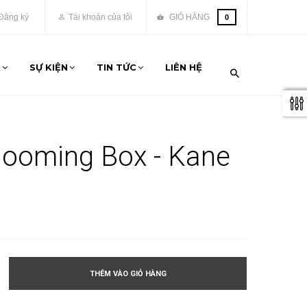
Đăng ký
Tài khoản của tôi
GIỎ HÀNG
0
M
SỰ KIỆN
TIN TỨC
LIÊN HỆ
looming Box - Kane
THÊM VÀO GIỎ HÀNG