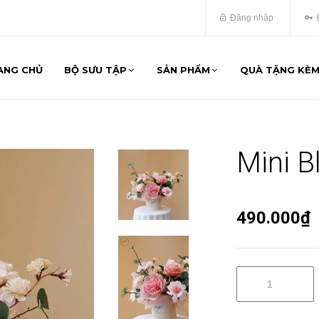
Đăng nhập
ANG CHỦ
BỘ SƯU TẬP
SẢN PHẨM
QUÀ TẶNG KÈ
Mini B
490.000₫