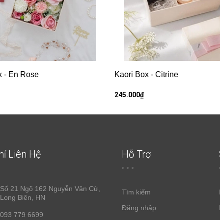
x - En Rose
Kaori Box - Citrine
245.000₫
hỉ Liên Hệ
Hỗ Trợ
Số 21 Ngõ 162 Nguyễn Văn Cừ,
Tìm kiếm
Long Biên, HN
Đăng nhập
093 779 6699