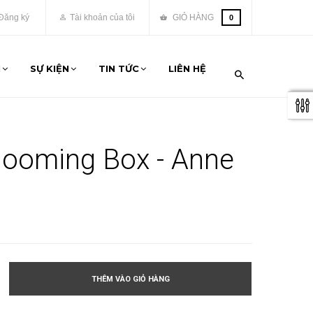
Đăng ký
Tài khoản của tôi
GIỎ HÀNG
0
M
SỰ KIỆN
TIN TỨC
LIÊN HỆ
looming Box - Anne
THÊM VÀO GIỎ HÀNG