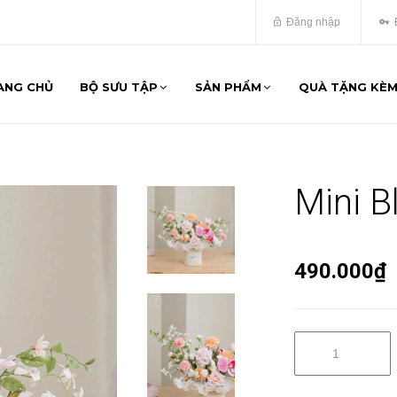
Đăng nhập
ANG CHỦ
BỘ SƯU TẬP
SẢN PHẨM
QUÀ TẶNG KÈ
Mini B
490.000₫