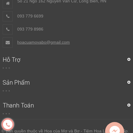
Số 21 Ngõ 162 Nguyễn Văn Cừ, Long Biên, HN
093 779 6699
093 779 8986
hoacuamovabo@gmail.com
Hỗ Trợ
Sản Phẩm
Thanh Toán
© Bản quyền thuộc về Hoa của Mơ và Bơ - Tiệm Hoa Lụa Cao Cấp.