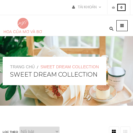
TÀI KHOẢN
0
Toggle
naviga
TRANG CHỦ
SWEET DREAM COLLECTION
SWEET DREAM COLLECTION
LỌC THEO