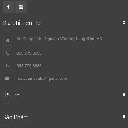
Địa Chỉ Liên Hệ
Số 21 Ngõ 162 Nguyễn Văn Cừ, Long Biên, HN
093 779 6699
093 779 8986
hoacuamovabo@gmail.com
Hỗ Trợ
Sản Phẩm