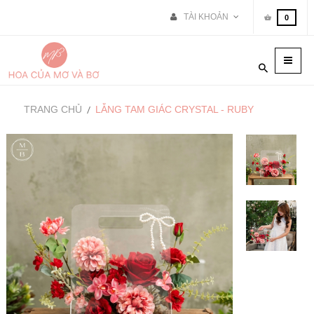
TÀI KHOẢN
0
Toggle
naviga
TRANG CHỦ
LẴNG TAM GIÁC CRYSTAL - RUBY