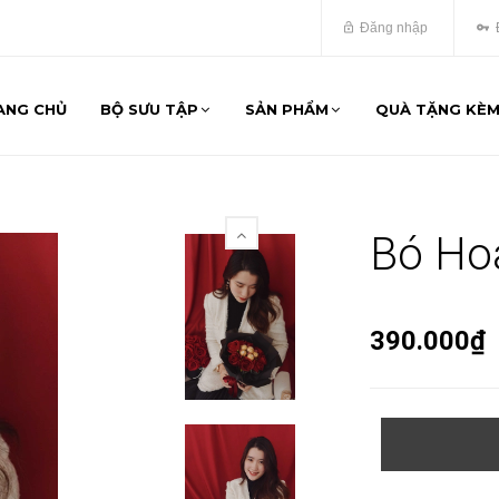
Đăng nhập
ANG CHỦ
BỘ SƯU TẬP
SẢN PHẨM
QUÀ TẶNG KÈ
Bó Hoa
390.000₫