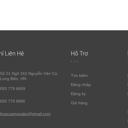
hỉ Liên Hệ
Hỗ Trợ
Số 21 Ngõ 162 Nguyễn Văn Cừ,
Tìm kiếm
Long Biên, HN
Đăng nhập
093 779 6699
Đăng ký
093 779 8986
Giỏ hàng
hoacuamovabo@gmail.com