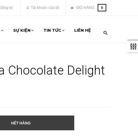
Đăng ký
Tài khoản của tôi
GIỎ HÀNG
0
M
SỰ KIỆN
TIN TỨC
LIÊN HỆ
 Chocolate Delight
HẾT HÀNG