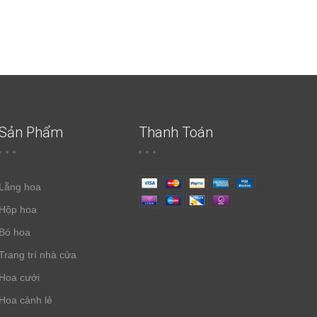
Sản Phẩm
Thanh Toán
Lẵng hoa
Hộp hoa
Bó hoa
Trang trí nhà cửa
Hoa cưới
Hoa cành lẻ