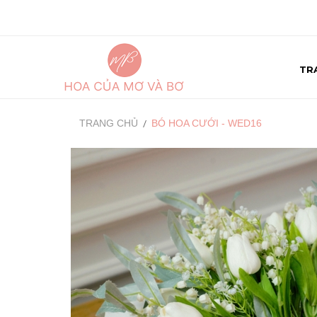
TR
TRANG CHỦ
BÓ HOA CƯỚI - WED16