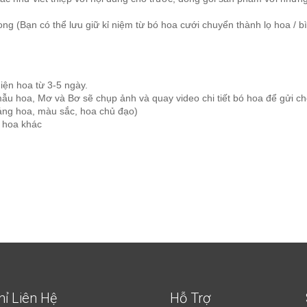
ng (Bạn có thể lưu giữ kỉ niệm từ bó hoa cưới chuyển thành lọ hoa / bìn
iện hoa từ 3-5 ngày.
mẫu hoa, Mơ và Bơ sẽ chụp ảnh và quay video chi tiết bó hoa để gửi c
(dáng hoa, màu sắc, hoa chủ đạo)
 hoa khác
hỉ Liên Hệ
Hỗ Trợ