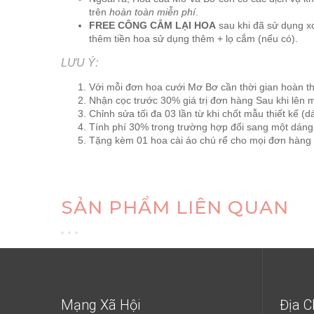
trên
hoàn toàn miễn phí
.
FREE CÔNG CẮM LẠI HOA
sau khi đã sử dụng xo
thêm tiền hoa sử dụng thêm + lọ cắm (nếu có).
LƯU Ý:
Với mỗi đơn hoa cưới Mơ Bơ cần thời gian hoàn th
Nhận cọc trước 30% giá trị đơn hàng Sau khi lên 
Chỉnh sửa tối đa 03 lần từ khi chốt mẫu thiết kế 
Tính phí 30% trong trường hợp đổi sang một dáng
Tặng kèm 01 hoa cài áo chú rể cho mọi đơn hàng
SẢN PHẨM LIÊN QUAN
Mạng Xã Hội
Địa C