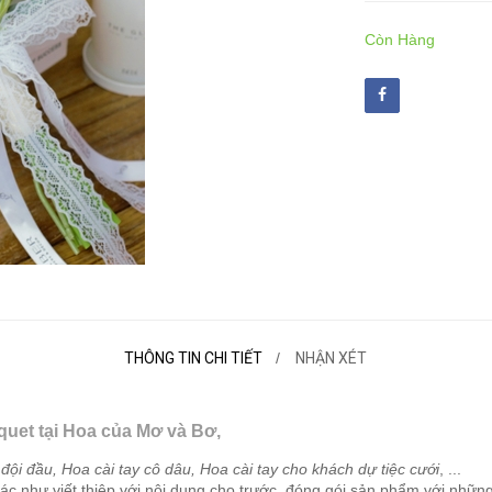
Còn Hàng
THÔNG TIN CHI TIẾT
NHẬN XÉT
uet tại Hoa của Mơ và Bơ,
đội đầu, Hoa cài tay cô dâu, Hoa cài tay cho khách dự tiệc cưới
, ...
c như viết thiệp với nội dung cho trước, đóng gói sản phẩm với những c