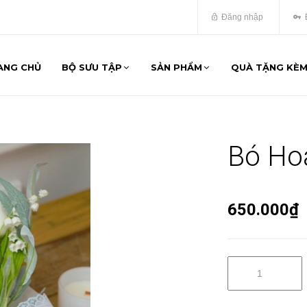
Đăng nhập
ANG CHỦ
BỘ SƯU TẬP
SẢN PHẨM
QUÀ TẶNG KÈ
Bó Ho
650.000₫