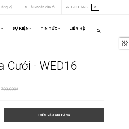
Đăng ký
Tài khoản của tôi
GIỎ HÀNG
0
M
SỰ KIỆN
TIN TỨC
LIÊN HỆ
a Cưới - WED16
700.000₫
THÊM VÀO GIỎ HÀNG